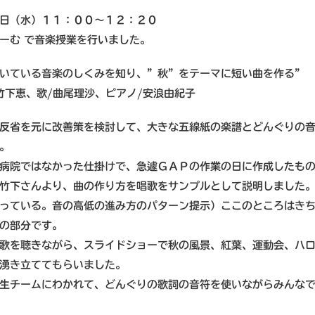
日（水）１１：００～１２：２０
ーむ で音楽授業を行いました。
いている音楽のしくみを知り、”秋”をテーマに短い曲を作る”
竹下恵、歌/曲尾理沙、ピアノ/安浪由紀子
反省を元に改善策を検討して、大きな五線紙の楽譜とどんぐりの
。
病院ではなかった仕掛けで、急遽ＧＡＰの作業の日に作成したも
竹下さんより、曲の作り方を唱歌をサンプルとして説明しました
っている。音の高低の進み方のパターン提示）ここのところはき
の部分です。
歌を聴きながら、スライドショーで秋の風景、紅葉、運動会、ハ
湧き立ててもらいました。
生チームにわかれて、どんぐりの歌詞の音符を使いながらみんな