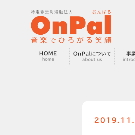
HOME
OnPalについて
事
home
about us
intro
2019.1