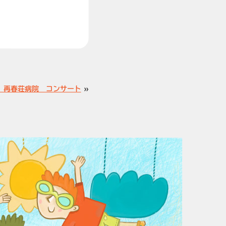
13 再春荘病院 コンサート
»