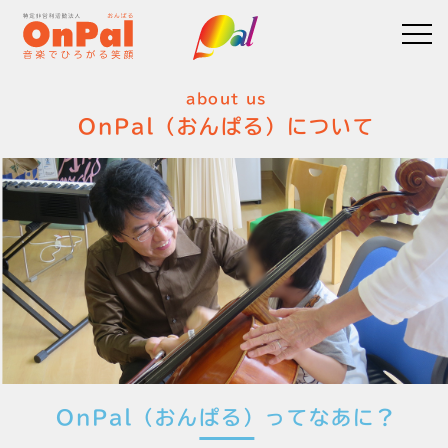
about us
OnPal（おんぱる）について
OnPal（おんぱる）ってなあに？