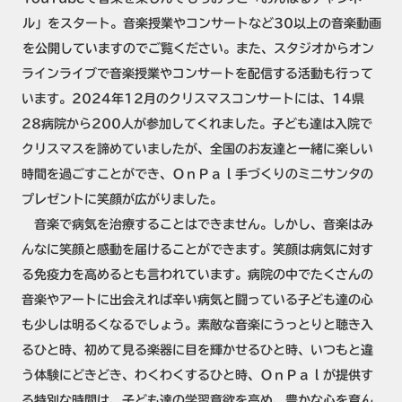
ル」をスタート。音楽授業やコンサートなど30以上の音楽動画
を公開していますのでご覧ください。また、スタジオからオン
ラインライブで音楽授業やコンサートを配信する活動も行って
います。2024年12月のクリスマスコンサートには、14県
28病院から200人が参加してくれました。子ども達は入院で
クリスマスを諦めていましたが、全国のお友達と一緒に楽しい
時間を過ごすことができ、ＯｎＰａｌ手づくりのミニサンタの
プレゼントに笑顔が広がりました。
音楽で病気を治療することはできません。しかし、音楽はみ
んなに笑顔と感動を届けることができます。笑顔は病気に対す
る免疫力を高めるとも言われています。病院の中でたくさんの
音楽やアートに出会えれば辛い病気と闘っている子ども達の心
も少しは明るくなるでしょう。素敵な音楽にうっとりと聴き入
るひと時、初めて見る楽器に目を輝かせるひと時、いつもと違
う体験にどきどき、わくわくするひと時、ＯｎＰａｌが提供す
る特別な時間は、子ども達の学習意欲を高め、豊かな心を育ん