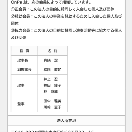
OnPalは、次の会員によって組織しています。
①正会員：この法人の目的に賛同して入会した個人及び団体
②賛助会員：この法人の事業を賛助するために入会した個人及び
団体
③協力会員：この法人の目的に賛同し演奏活動等に協力する個人
及び団体
役 職
名 前
理事長
真隅 潔
副理事長
松隈 直知
井上 忍
理事
福田 綾子
林 麻耶
田中 雅美
監事
川崎 恵子
法人所在地