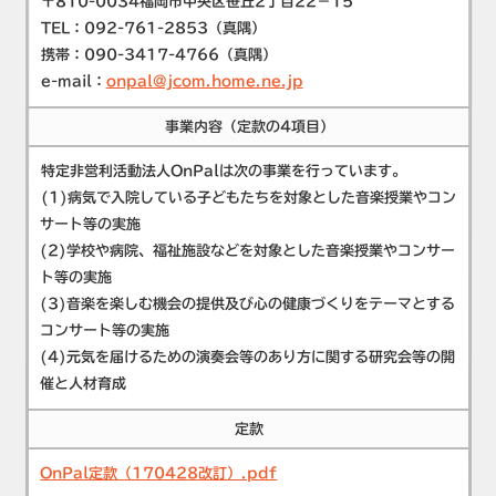
〒810-0034福岡市中央区笹丘2丁目22－15
TEL：092-761-2853（真隅）
携帯：090-3417-4766（真隅）
e-mail：
onpal@jcom.home.ne.jp
事業内容
（定款の4項目）
特定非営利活動法人OnPalは次の事業を行っています。
(1)病気で入院している子どもたちを対象とした音楽授業やコン
サート等の実施
(2)学校や病院、福祉施設などを対象とした音楽授業やコンサー
ト等の実施
(3)音楽を楽しむ機会の提供及び心の健康づくりをテーマとする
コンサート等の実施
(4)元気を届けるための演奏会等のあり方に関する研究会等の開
催と人材育成
定款
OnPal定款（170428改訂）.pdf