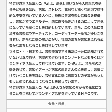
特定非営利活動法人OnPalは、病気と闘いながら入院生活を送
る子ども達を始め、病気、ストレス、高齢など様々な原因で精神
的な不安を抱いている人々に、身近に音楽を楽しむ機会を提供
し、音楽が持つエネルギー、魂に直接働きかける力によって元気
になっていただくことを目的としています。また、この活動に参
加する音楽家やアーティスト、コーディネーターたちが優しさを
共有し、新たな活動の場が広がり、福岡のまちが音楽あふれる心
豊かなまちとなることを目指しています。
さらに・・・日本では、音楽療法ですら未だに十分に認知されて
いない状況であり、病院内で行われるコンサートなども多くはボ
ランティア活動として行われています。OnPalは、私たちの活
動を通じて、音楽やアートが病気の患者さんの心を癒し、元気づ
けていくことを実践し、芸術文化活動に病院などの予算がもっと
もっと使われるようになることを願っています。
特定非営利活動法人OnPalはみんなが音楽のちからで元気にな
ることを目指してボランティア活動を行っているＮＰＯです。
会員・役員