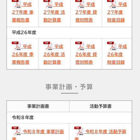
平成
平成
平成
平成
27年度 事
27年度 活
27年度 貸
27年度
業報告書
動計算書
借対照表
財産目録
平成26年度
平成
平成
平成
平成
26年度 事
26年度 活
26年度 貸
26年度
業報告書
動計算書
借対照表
財産目録
事業計画・予算
事業計画書
活動予算書
令和８年度
令和８年度 事業計画
令和８年度 活動予算
書
書