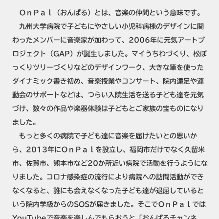
ＯｎＰａｌ（おんぱる）とは、音楽の仲間という意味です。
九州大学病院で子どもにやさしい小児科病棟のデザインに関
わったメンバーに音楽家が加わって、2006年に元気アートプ
ロジェクト（GAP）が誕生しました。マイうちわづくり、松ぼ
っくりツリーづくりなどのデザインワーク、大きな筆を使った
ダイナミック書き初め、音楽授業やコンサート、院内遠足や運
動会のサポートなどは、つらい入院生活を送る子ども達を元気
づけ、数々の作品や楽器体験は子どもとご家族の宝ものになり
ました。
もっと多くの病院で子ども達に音楽を届けたいとの思いか
ら、2013年にＯｎＰａｌを設立し、福岡市だけでなく久留米
市、佐賀市、熊本市など20か所近い病院で活動を行うようにな
りました。コロナ感染症の流行により病院への訪問活動ができ
なくなると、誰にも会えなくなった子ども達が退屈していると
いう院内学級からのSOSが届きました。そこでＯｎＰａｌでは
YouTubeで音楽を楽しんでもらおうと「おんぱるチャンネ