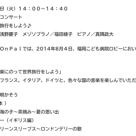
日（火）１４：００～１４：４０
コンサート
旅行をしよう♪
浅野慶子 メゾソプラノ／福田綾子 ピアノ／真隅政大
ＯｎＰａｌでは、2014年8月４日、福岡こども病院ロビーにお
楽にのって世界旅行をしよう」
フランス、イタリア、ドイツと、色々な国の音楽を楽しんでいた
明かそう
本 ）
海の子～茶摘み～夏の思い出
ー（イギリス編）
リーンスリーブス～ロンドンデリーの歌