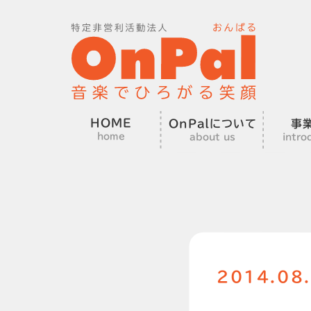
HOME
OnPalについて
事
home
about us
intro
2014.0