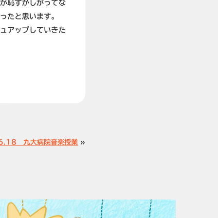
達が恥ずかしがってな
かったと思います。
シュアップしていきた
。
06.18 九大病院音楽授業
»