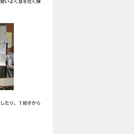
て勢いよく息を吐く練
をしたり、１拍子から