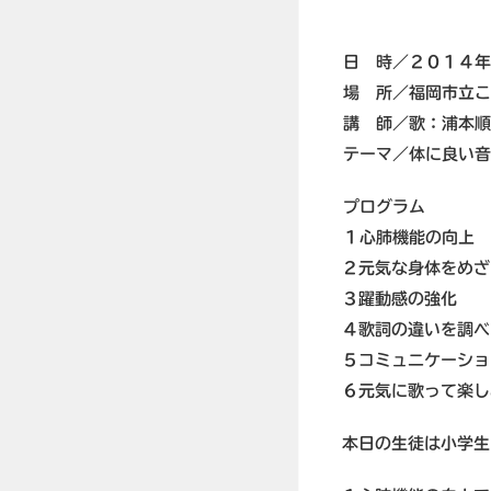
日 時／２０１４年
場 所／福岡市立こ
講 師／歌：浦本順
テーマ／体に良い音
プログラム
１心肺機能の向上
２元気な身体をめざ
３躍動感の強化
４歌詞の違いを調べ
５コミュニケーショ
６元気に歌って楽し
本日の生徒は小学生