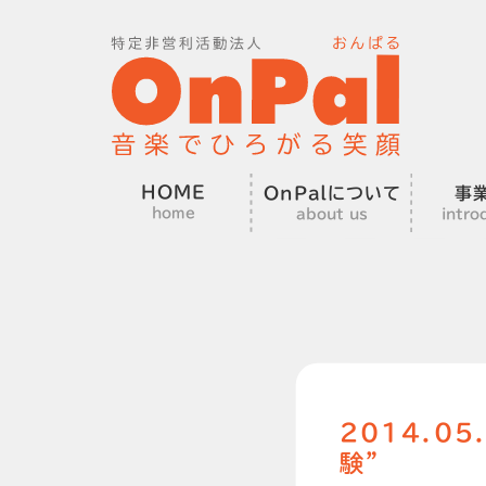
HOME
OnPalについて
事
home
about us
intro
2014.0
験”