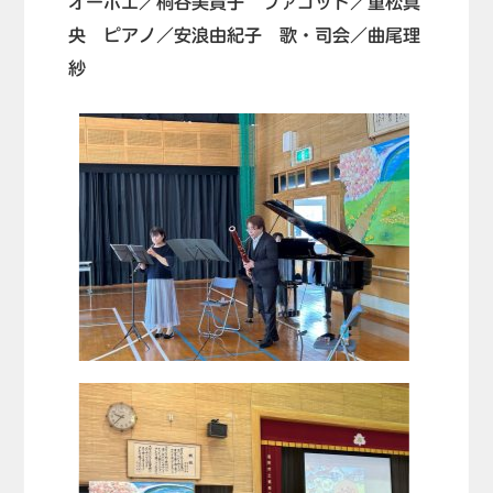
オーボエ／桐谷美貴子 ファゴット／重松真
央 ピアノ／安浪由紀子 歌・司会／曲尾理
紗