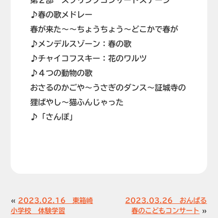
第２部 スプリングコンサートステージ
♪春の歌メドレー
春が来た～～ちょうちょう～どこかで春が
♪メンデルスゾーン：春の歌
♪チャイコフスキー：花のワルツ
♪４つの動物の歌
おさるのかごや～うさぎのダンス～証城寺の
狸ばやし～猫ふんじゃった
♪「さんぽ」
«
2023.02.16 東箱崎
2023.03.26 おんぱる
小学校 体験学習
春のこどもコンサート
»