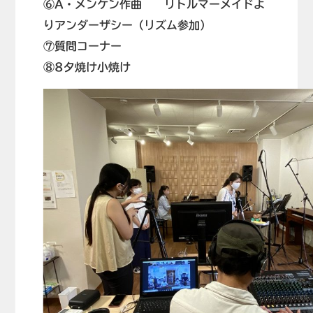
⑥A・メンケン作曲 リトルマーメイドよ
りアンダーザシー（リズム参加）
⑦質問コーナー
⑧8夕焼け小焼け